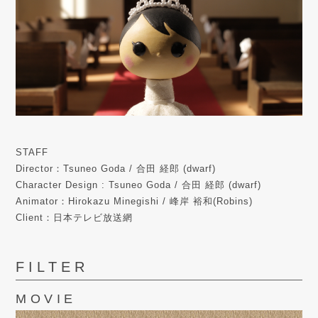
STAFF
Director：Tsuneo Goda / 合田 経郎 (dwarf)
Character Design : Tsuneo Goda / 合田 経郎 (dwarf)
Animator：Hirokazu Minegishi / 峰岸 裕和(Robins)
Client：日本テレビ放送網
FILTER
MOVIE